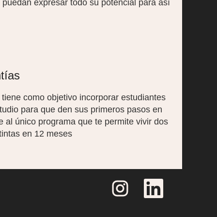
 puedan expresar todo su potencial para así
tías
iene como objetivo incorporar estudiantes
studio para que den sus primeros pasos en
al único programa que te permite vivir dos
stintas en 12 meses
S
S
e
e
a
a
b
b
r
r
e
e